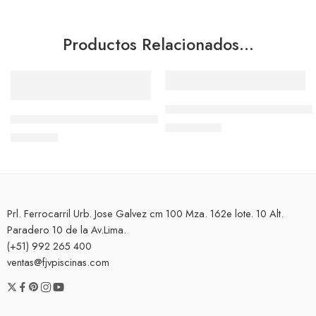
Productos Relacionados…
Añadir al carrito
Añadir al carrito
Bomba Hayward MaxFlo XL 1.
Bomba para Hidromasaje Monofásica BTP – 1500 2 HP Glo
S/
3,370.00
S/
680.00
Prl. Ferrocarril Urb. Jose Galvez cm 100 Mza. 162e lote. 10 Alt.
Paradero 10 de la Av.Lima.
(+51) 992 265 400
ventas@fjvpiscinas.com