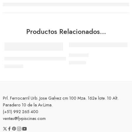
Productos Relacionados…
Añadir al carrito
Añadir al carrito
Alguicida
Pastillas de cloro presentación por 4Kg
S/
46.00
S/
140.00
Prl. Ferrocarril Urb. Jose Galvez cm 100 Mza. 162e lote. 10 Alt.
Paradero 10 de la Av.Lima.
(+51) 992 265 400
ventas@fjvpiscinas.com