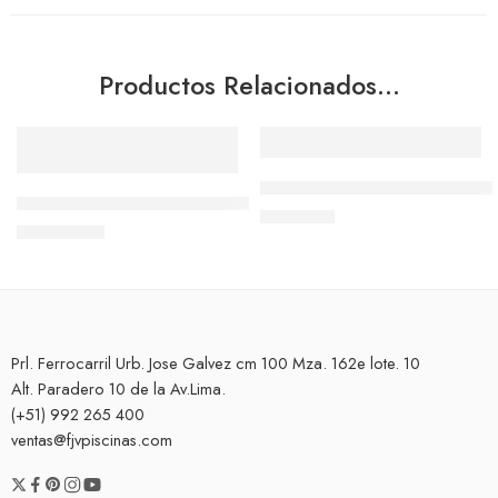
Productos Relacionados…
Añadir al carrito
Añadir al carrito
Filtro de arena 16″ USR DG-4
FILTRO CARTUCHO SWIMCLEAR, 150 ft², 2 X 2 ½”, C150S
S/
700.00
S/
2,200.00
Prl. Ferrocarril Urb. Jose Galvez cm 100 Mza. 162e lote. 10
Alt. Paradero 10 de la Av.Lima.
(+51) 992 265 400
ventas@fjvpiscinas.com