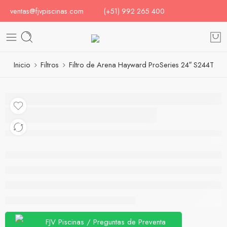
ventas@fjvpiscinas.com
(+51) 992 265 400
Inicio
Filtros
Filtro de Arena Hayward ProSeries 24″ S244T
Filtro de Arena
Hayward ProSeries 24″
S244T
FJV Piscinas / Preguntas de Preventa