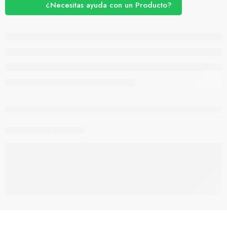
¿Necesitas ayuda con un Producto?
están viendo esto ahora mismo
Compartir